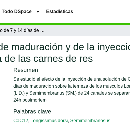
Todo DSpace
Estadísticas
Efecto de 7 y 14 días de maduración y de la inyección de cloruro de calcio sobre la terneza de las carnes de res
 de maduración y de la inyecci
a de las carnes de res
Resumen
Se estudió el efecto de la inyección de una solución de
dias de maduración sobre la terneza de los músculos Lo
(L.D.) y Semimembranus (SM.) de 24 canales se separ
24h postmortem.
Palabras clave
CaC12
,
Longissimus dorsi
,
Semimembranosus