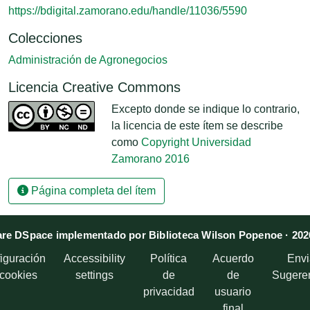
https://bdigital.zamorano.edu/handle/11036/5590
Colecciones
Administración de Agronegocios
Licencia Creative Commons
Excepto donde se indique lo contrario,
la licencia de este ítem se describe
como
Copyright Universidad
Zamorano 2016
Página completa del ítem
re DSpace implementado por Biblioteca Wilson Popenoe · 202
iguración
Accessibility
Política
Acuerdo
Envi
 cookies
settings
de
de
Sugere
privacidad
usuario
final