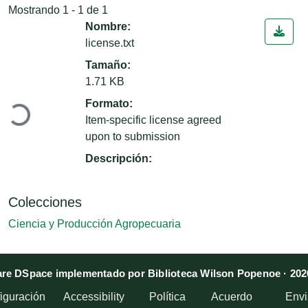
Mostrando
1 - 1 de 1
Nombre:
license.txt
Tamaño:
Cargando...
1.71 KB
Formato:
Item-specific license agreed
upon to submission
Descripción:
Colecciones
Ciencia y Producción Agropecuaria
re DSpace implementado por Biblioteca Wilson Popenoe · 202
iguración
Accessibility
Política
Acuerdo
Envi