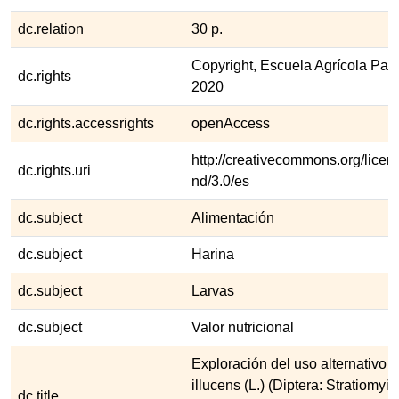
dc.relation
30 p.
Copyright, Escuela Agrícola Pa
dc.rights
2020
dc.rights.accessrights
openAccess
http://creativecommons.org/licen
dc.rights.uri
nd/3.0/es
dc.subject
Alimentación
dc.subject
Harina
dc.subject
Larvas
dc.subject
Valor nutricional
Exploración del uso alternativo 
illucens (L.) (Diptera: Stratiomyid
dc.title