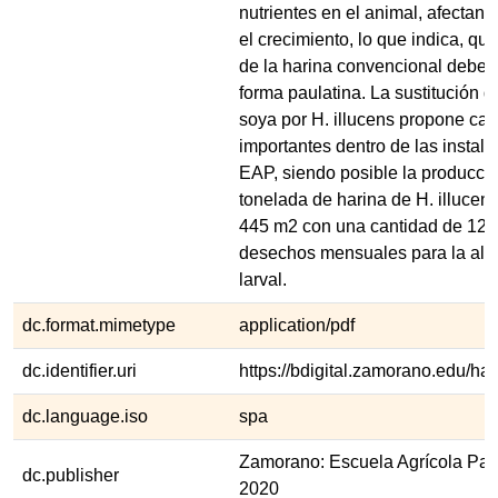
nutrientes en el animal, afectan
el crecimiento, lo que indica, qu
de la harina convencional debe r
forma paulatina. La sustitución d
soya por H. illucens propone ca
importantes dentro de las instala
EAP, siendo posible la producci
tonelada de harina de H. illucen
445 m2 con una cantidad de 12,
desechos mensuales para la ali
larval.
dc.format.mimetype
application/pdf
dc.identifier.uri
https://bdigital.zamorano.edu/h
dc.language.iso
spa
Zamorano: Escuela Agrícola Pa
dc.publisher
2020