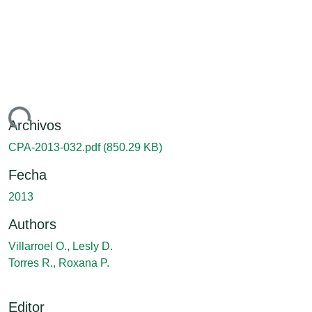
ando...
Archivos
CPA-2013-032.pdf
(850.29 KB)
Fecha
2013
Authors
Villarroel O., Lesly D.
Torres R., Roxana P.
Editor