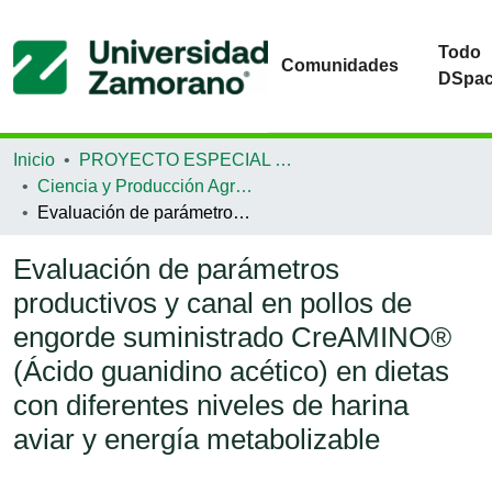
Todo
Comunidades
DSpa
Inicio
PROYECTO ESPECIAL DE GRADUACIÓN
Ciencia y Producción Agropecuaria
Evaluación de parámetros productivos y canal en pollos de engorde suministrado CreAMINO® (Ácido guanidino acético) en dietas con diferentes niveles de harina aviar y energía metabolizable
Evaluación de parámetros
productivos y canal en pollos de
engorde suministrado CreAMINO®
(Ácido guanidino acético) en dietas
con diferentes niveles de harina
aviar y energía metabolizable