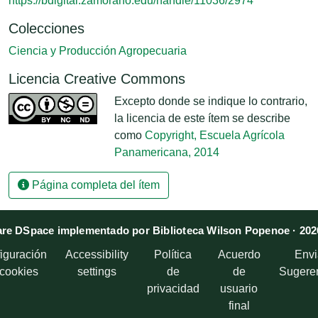
https://bdigital.zamorano.edu/handle/11036/2974
Colecciones
Ciencia y Producción Agropecuaria
Licencia Creative Commons
Excepto donde se indique lo contrario,
la licencia de este ítem se describe
como
Copyright, Escuela Agrícola
Panamericana, 2014
Página completa del ítem
re DSpace implementado por Biblioteca Wilson Popenoe · 202
iguración
Accessibility
Política
Acuerdo
Envi
 cookies
settings
de
de
Sugere
privacidad
usuario
final