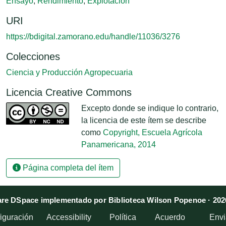
Ensayo
,
Rendimiento
,
Explotación
URI
https://bdigital.zamorano.edu/handle/11036/3276
Colecciones
Ciencia y Producción Agropecuaria
Licencia Creative Commons
Excepto donde se indique lo contrario,
la licencia de este ítem se describe
como
Copyright, Escuela Agrícola
Panamericana, 2014
Página completa del ítem
re DSpace implementado por Biblioteca Wilson Popenoe · 202
iguración
Accessibility
Política
Acuerdo
Envi