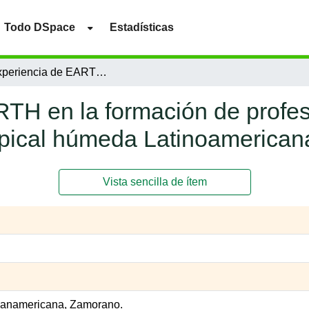
Todo DSpace
Estadísticas
La experiencia de EARTH en la formación de profesionales agrícolas que demanda la región tropical húmeda Latinoamericana
TH en la formación de profes
opical húmeda Latinoamerican
Vista sencilla de ítem
Panamericana, Zamorano.