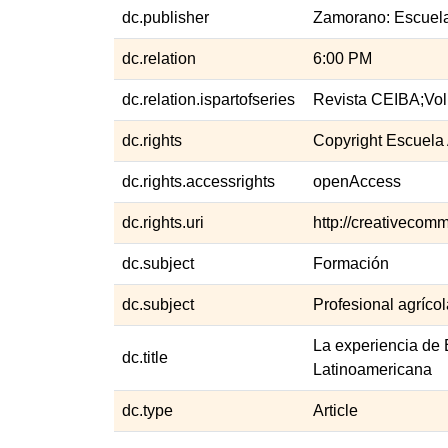
dc.publisher
Zamorano: Escuela
dc.relation
6:00 PM
dc.relation.ispartofseries
Revista CEIBA;Vol.
dc.rights
Copyright Escuela
dc.rights.accessrights
openAccess
dc.rights.uri
http://creativecom
dc.subject
Formación
dc.subject
Profesional agrícol
La experiencia de 
dc.title
Latinoamericana
dc.type
Article