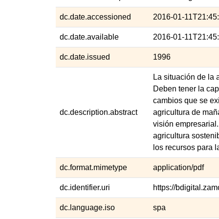
dc.date.accessioned
2016-01-11T21:45
dc.date.available
2016-01-11T21:45
dc.date.issued
1996
La situación de la
Deben tener la capa
cambios que se exi
dc.description.abstract
agricultura de mañ
visión empresarial
agricultura sosten
los recursos para 
dc.format.mimetype
application/pdf
dc.identifier.uri
https://bdigital.z
dc.language.iso
spa