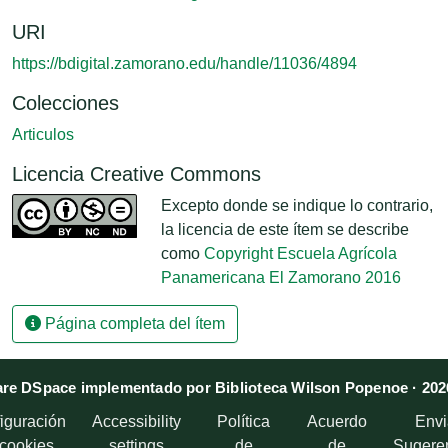
URI
https://bdigital.zamorano.edu/handle/11036/4894
Colecciones
Articulos
Licencia Creative Commons
Excepto donde se indique lo contrario,
la licencia de este ítem se describe
como
Copyright Escuela Agrícola
Panamericana El Zamorano 2016
Página completa del ítem
re DSpace implementado por Biblioteca Wilson Popenoe · 202
iguración
Accessibility
Política
Acuerdo
Envi
 cookies
settings
de
de
Sugere