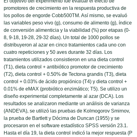
El objetivo del experimento fue evaluar el efecto de
promotores de crecimiento en la respuesta productiva de
los pollos de engorde Cobb500TM. Así mismo, se evaluó
las variables peso vivo (g), consumo de alimento (g), índice
de conversión alimenticia y la viabilidad (%) por etapas (0-
8, 9-18, 19-28, 29-32 días). Un total de 1000 pollos se
distribuyeron al azar en cinco tratamientos cada uno con
cuatro repeticiones y 50 aves durante 32 días. Los
tratamientos utilizados consistieron en una dieta control
(T1), dieta control + antibiótico promotor de crecimiento
(T2), dieta control + 0.50% de Tectona grandis (T3), dieta
control + 0.03% de ácido propiónico (T4) y dieta control +
0.01% de eMAX (probiótico enzimático; T5). Se utilizo un
diseño experimental completamente al azar (DCA). Los
resultados se analizaron mediante un análisis de varianza
(ANDEVA), se utilizó las pruebas de Kolmogorov Smirnov,
la prueba de Bartlett y Dócima de Duncan (1955) y se
procesaron en el software estadístico SPSS versión 23.1.
Hasta el día 19, la dieta control indicó la mejor respuesta (P