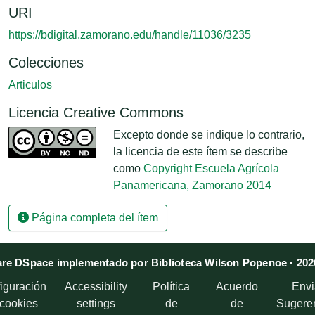
URI
https://bdigital.zamorano.edu/handle/11036/3235
Colecciones
Articulos
Licencia Creative Commons
Excepto donde se indique lo contrario,
la licencia de este ítem se describe
como
Copyright Escuela Agrícola
Panamericana, Zamorano 2014
Página completa del ítem
re DSpace implementado por Biblioteca Wilson Popenoe · 202
iguración
Accessibility
Política
Acuerdo
Envi
 cookies
settings
de
de
Sugere