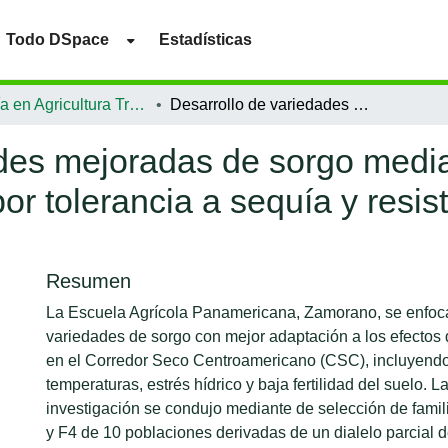
Todo DSpace
Estadísticas
Maestría en Agricultura Tropical Sostenible
Desarrollo de variedades mejoradas de sorgo mediante la selección de familias segregantes por tolerancia a sequía y resistencia a pulgón amarillo y la roya
des mejoradas de sorgo media
or tolerancia a sequía y resis
Resumen
La Escuela Agrícola Panamericana, Zamorano, se enfoca
variedades de sorgo con mejor adaptación a los efectos 
en el Corredor Seco Centroamericano (CSC), incluyendo 
temperaturas, estrés hídrico y baja fertilidad del suelo. L
investigación se condujo mediante de selección de fami
y F4 de 10 poblaciones derivadas de un dialelo parcial 