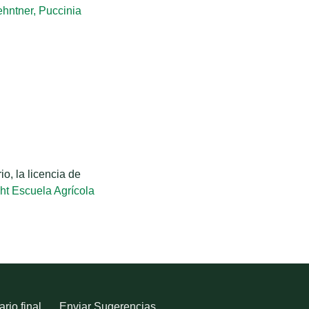
ehntner, Puccinia
o, la licencia de
ht Escuela Agrícola
rio final
Enviar Sugerencias