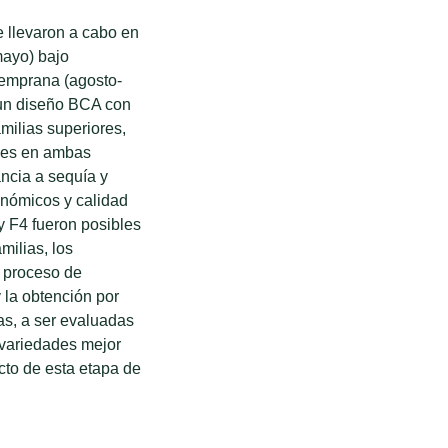
 llevaron a cabo en
mayo) bajo
temprana (agosto-
o un diseño BCA con
amilias superiores,
nes en ambas
ncia a sequía y
ronómicos y calidad
y F4 fueron posibles
milias, los
l proceso de
 la obtención por
s, a ser evaluadas
e variedades mejor
to de esta etapa de