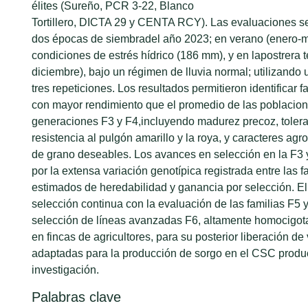
élites (Sureño, PCR 3-22, Blanco
Tortillero, DICTA 29 y CENTA RCY). Las evaluaciones se
dos épocas de siembradel año 2023; en verano (enero-
condiciones de estrés hídrico (186 mm), y en lapostrera 
diciembre), bajo un régimen de lluvia normal; utilizand
tres repeticiones. Los resultados permitieron identificar f
con mayor rendimiento que el promedio de las poblacio
generaciones F3 y F4,incluyendo madurez precoz, tolera
resistencia al pulgón amarillo y la roya, y caracteres ag
de grano deseables. Los avances en selección en la F3 
por la extensa variación genotípica registrada entre las fa
estimados de heredabilidad y ganancia por selección. E
selección continua con la evaluación de las familias F5 y
selección de líneas avanzadas F6, altamente homocigota
en fincas de agricultores, para su posterior liberación d
adaptadas para la producción de sorgo en el CSC produc
investigación.
Palabras clave