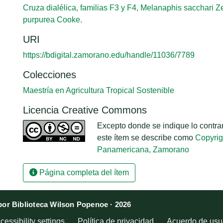
Cruza dialélica, familias F3 y F4, Melanaphis sacchari Z
purpurea Cooke.
URI
https://bdigital.zamorano.edu/handle/11036/7789
Colecciones
Maestría en Agricultura Tropical Sostenible
Licencia Creative Commons
Excepto donde se indique lo contrari
este ítem se describe como
Copyrig
Panamericana, Zamorano
Página completa del ítem
or Biblioteca Wilson Popenoe · 2026
cessibility settings
Política de privacidad
Acuerdo de usua