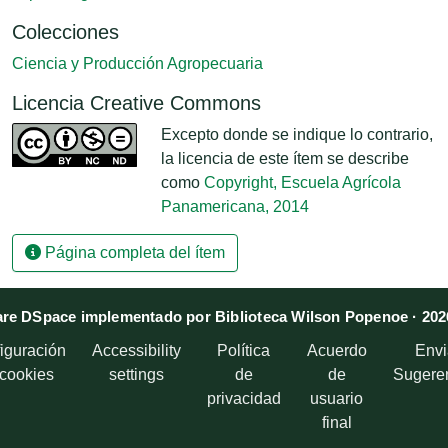
Colecciones
Ciencia y Producción Agropecuaria
Licencia Creative Commons
Excepto donde se indique lo contrario,
la licencia de este ítem se describe
como
Copyright, Escuela Agrícola
Panamericana, 2014
Página completa del ítem
re DSpace implementado por Biblioteca Wilson Popenoe · 202
iguración
Accessibility
Política
Acuerdo
Envi
 cookies
settings
de
de
Sugere
privacidad
usuario
final