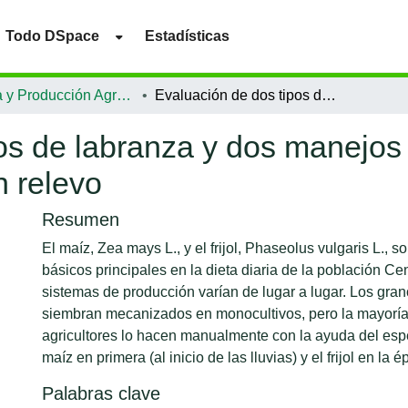
Todo DSpace
Estadísticas
Ciencia y Producción Agropecuaria
Evaluación de dos tipos de labranza y dos manejos de rastrojos en el sistema maíz y frijol en relevo
os de labranza y dos manejos 
n relevo
Resumen
El maíz, Zea mays L., y el frijol, Phaseolus vulgaris L., s
básicos principales en la dieta diaria de la población C
sistemas de producción varían de lugar a lugar. Los grano
siembran mecanizados en monocultivos, pero la mayorí
agricultores lo hacen manualmente con la ayuda del e
maíz en primera (al inicio de las lluvias) y el frijol en la 
Palabras clave