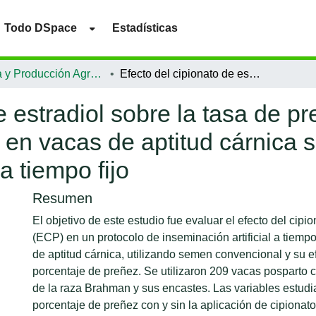
Todo DSpace
Estadísticas
Ciencia y Producción Agropecuaria
Efecto del cipionato de estradiol sobre la tasa de preñez utilizando parche como detector de celo en vacas de aptitud cárnica sometidas a inseminación artificial a tiempo fijo
e estradiol sobre la tasa de p
 en vacas de aptitud cárnica 
 a tiempo fijo
Resumen
El objetivo de este estudio fue evaluar el efecto del cipio
(ECP) en un protocolo de inseminación artificial a tiempo
de aptitud cárnica, utilizando semen convencional y su e
porcentaje de preñez. Se utilizaron 209 vacas posparto c
de la raza Brahman y sus encastes. Las variables estudi
porcentaje de preñez con y sin la aplicación de cipionato