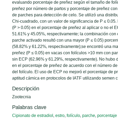
evaluando porcentaje de preñez según el tamaño de folíc
preñez por número de partos y porcentaje de preñez con y
de parches para detección de celo. Se utilizó una distrib
Chi-cuadrado, con un valor de significancia de P ≤ 0.05.
(P > 0.05) en el porcentaje de preñez al aplicar o no el
51.61% y 45.05%, respectivamente; la combinación con 
parche activado resultó con una mayor (P ≤ 0.05) porcen
(58.82% y 61.22%, respectivamente);se encontró una ma
preñez (P ≤ 0.05) en vacas con folículos >10 mm con pa
sin ECP (62.96% y 61.29%, respectivamente). No hubo di
en el porcentaje de preñez de acuerdo con el número de
del folículo. El uso de ECP no mejoró el porcentaje de 
aptitud cárnica en protocolos de IATF utilizando semen 
Descripción
Zootecnia
Palabras clave
Cipionato de estradiol
,
estro
,
folículo
,
parche
,
porcentaje