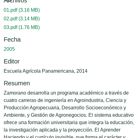
Cargando...
Archivos
01.pdf
(3.16 MB)
02.pdf
(3.14 MB)
03.pdf
(1.76 MB)
Fecha
2005
Editor
Escuela Agrícola Panamericana, 2014
Resumen
Zamorano desarrolla un programa académico a través de
cuatro carreras de ingeniería en Agroindustria, Ciencia y
Producción Agropecuaria, Desarrollo Socioeconómico y
Ambiente, y Gestión de Agronegocios. El sistema educativo
ofrece una formación universitaria que integra la educación,
la investigación aplicada y la proyección. El Aprender
Haciendo y el currículo invisible, que forma el carácter y