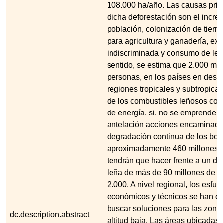
108.000 ha/año. Las causas prin
dicha deforestación son el incre
población, colonización de tierra
para agricultura y ganadería, exp
indiscriminada y consumo de leñ
sentido, se estima que 2.000 mil
personas, en los países en desar
regiones tropicales y subtropica
de los combustibles leñosos com
de energía. si. no se emprenden 
antelación acciones encaminadas
degradación continua de los bos
aproximadamente 460 millones 
tendrán que hacer frente a un déf
leña de más de 90 millones de m
2.000. A nivel regional, los esfue
económicos y técnicos se han or
buscar soluciones para las zona
dc.description.abstract
altitud baja. Las áreas ubicadas 