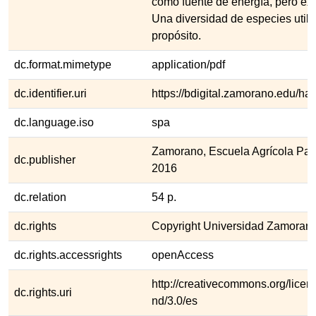
como fuente de energía, pero exi
Una diversidad de especies util
propósito.
dc.format.mimetype
application/pdf
dc.identifier.uri
https://bdigital.zamorano.edu/h
dc.language.iso
spa
Zamorano, Escuela Agrícola Pa
dc.publisher
2016
dc.relation
54 p.
dc.rights
Copyright Universidad Zamoran
dc.rights.accessrights
openAccess
http://creativecommons.org/licen
dc.rights.uri
nd/3.0/es