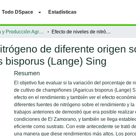
Todo DSpace
Estadísticas
Ciencia y Producción Agropecuaria
Efecto de niveles de nitrógeno de diferente origen sobre Ia producción de champiñones Agaricus bisporus (Lange) Sing
itrógeno de diferente origen 
 bisporus (Lange) Sing
Resumen
El objetivo fue evaluar si Ia variación del porcentaje de 
de cultivo de champiñones (Agaricus bisporus (Lange) S
efecto en el rendimiento y también ver el efecto económi
diferentes fuentes de nitrógeno sobre el rendimiento y Ia
trabajos anteriores de demostró que era posible realizar 
condiciones de El Zamorano, y también se llega estable
eficiente como sustrato. Con este antecedente se trató de 
una manera que diese rendimientos más altos. Los porce