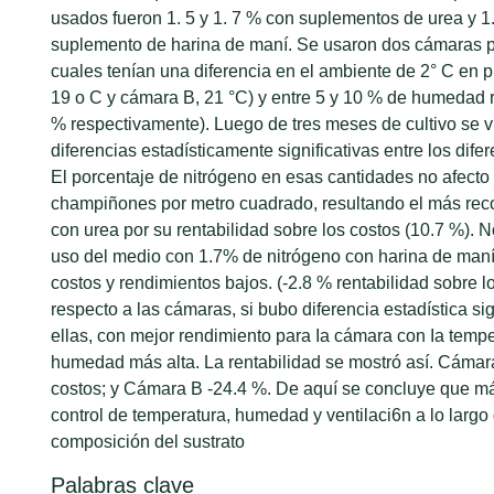
usados fueron 1. 5 y 1. 7 % con suplementos de urea y 1
suplemento de harina de maní. Se usaron dos cámaras pa
cuales tenían una diferencia en el ambiente de 2° C en 
19 o C y cámara B, 21 °C) y entre 5 y 10 % de humedad r
% respectivamente). Luego de tres meses de cultivo se 
diferencias estadísticamente significativas entre los dife
El porcentaje de nitrógeno en esas cantidades no afecto
champiñones por metro cuadrado, resultando el más re
con urea por su rentabilidad sobre los costos (10.7 %). 
uso del medio con 1.7% de nitrógeno con harina de maní 
costos y rendimientos bajos. (-2.8 % rentabilidad sobre l
respecto a las cámaras, si bubo diferencia estadística sig
ellas, con mejor rendimiento para Ia cámara con Ia tempe
humedad más alta. La rentabilidad se mostró así. Cámar
costos; y Cámara B -24.4 %. De aquí se concluye que má
control de temperatura, humedad y ventilaci6n a lo largo d
composición del sustrato
Palabras clave