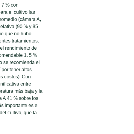
. 7 % con
ra el cultivo las
promedio (cámara A,
elativa (90 % y 85
vio que no hubo
rentes tratamientos.
 el rendimiento de
comendable 1. 5 %
No se recomienda el
por tener altos
os costos). Con
nificativa entre
ratura más baja y Ia
a A 41 % sobre los
s importante es el
el cultivo, que Ia