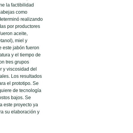
e la factibilidad
e abejas como
 determinó realizando
das por productores
ueron aceite,
tanol), miel y
e este jabón fueron
atura y el tiempo de
on tres grupos
r y viscosidad del
ales. Los resultados
ra el prototipo. Se
quiere de tecnología
ostos bajos. Se
a este proyecto ya
ra su elaboración y