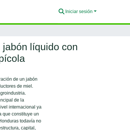
Iniciar sesión
 jabón líquido con
pícola
ración de un jabón
ductores de miel.
groindustria.
ncipal de la
ivel internacional ya
 que constituye un
 Honduras todavía no
structura, capital,