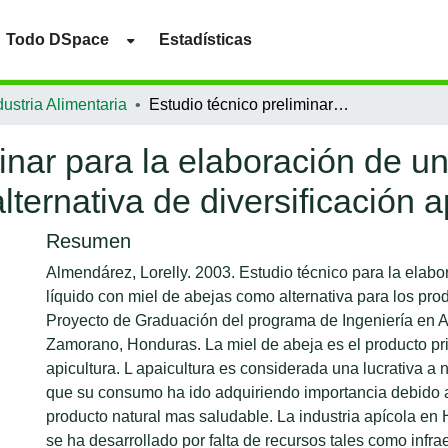
Todo DSpace
Estadísticas
ustria Alimentaria
Estudio técnico preliminar para la elaboración de un jabón líquido con miel de abejas como alternativa de diversificación apícola
inar para la elaboración de un
ternativa de diversificación a
Resumen
Almendárez, Lorelly. 2003. Estudio técnico para la elabo
líquido con miel de abejas como alternativa para los pro
Proyecto de Graduación del programa de Ingeniería en A
Zamorano, Honduras. La miel de abeja es el producto pri
apicultura. L apaicultura es considerada una lucrativa a n
que su consumo ha ido adquiriendo importancia debido a
producto natural mas saludable. La industria apícola en
se ha desarrollado por falta de recursos tales como infrae