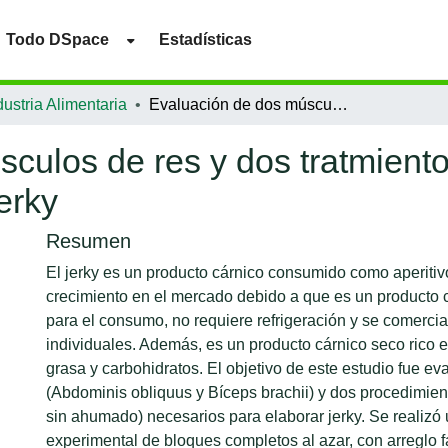
Todo DSpace
Estadísticas
ustria Alimentaria
Evaluación de dos músculos de res y dos tratmientos térmicos en las caracteristicas de un jerky
culos de res y dos tratmiento
erky
Resumen
El jerky es un producto cárnico consumido como aperitiv
crecimiento en el mercado debido a que es un producto c
para el consumo, no requiere refrigeración y se comercia
individuales. Además, es un producto cárnico seco rico e
grasa y carbohidratos. El objetivo de este estudio fue e
(Abdominis obliquus y Bíceps brachii) y dos procedimien
sin ahumado) necesarios para elaborar jerky. Se realizó
experimental de bloques completos al azar, con arreglo fac