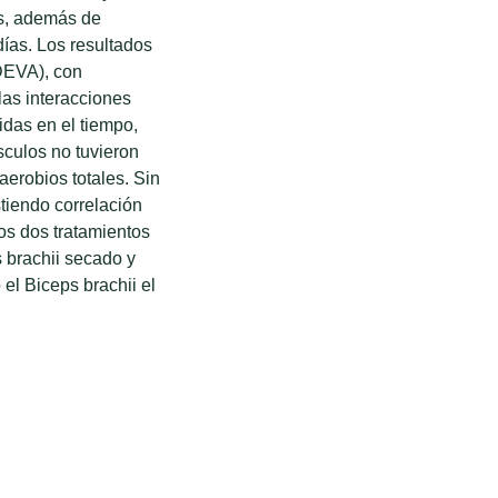
es, además de
días. Los resultados
DEVA), con
as interacciones
idas en el tiempo,
sculos no tuvieron
aerobios totales. Sin
stiendo correlación
 Los dos tratamientos
 brachii secado y
el Biceps brachii el