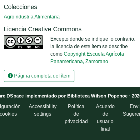
Colecciones
Agroindustria Alimentaria
Licencia Creative Commons
Excepto donde se indique lo contrario,
la licencia de este ítem se describe
como
Copyright Escuela Agrícola
Panamericana, Zamorano
Página completa del ítem
re DSpace implementado por Biblioteca Wilson Popenoe · 202
iguración
Accessibility
Política
Acuerdo
Envi
 cookies
settings
de
de
Sugere
privacidad
usuario
final