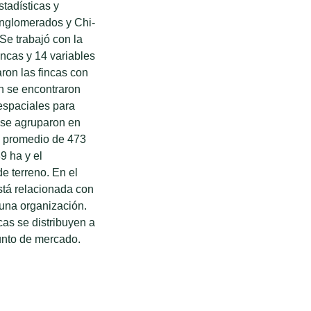
tadísticas y
onglomerados y Chi-
 Se trabajó con la
incas y 14 variables
ron las fincas con
ón se encontraron
espaciales para
s se agruparon en
n promedio de 473
9 ha y el
e terreno. En el
está relacionada con
a una organización.
cas se distribuyen a
punto de mercado.