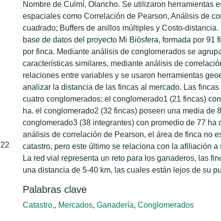
Nombre de Culmí, Olancho. Se utilizaron herramientas es
espaciales como Correlación de Pearson, Análisis de c
cuadrado; Buffers de anillos múltiples y Costo-distancia.
base de datos del proyecto Mi Biósfera, formada por 91 f
por finca. Mediante análisis de conglomerados se agrupa
características similares, mediante análisis de correlaci
relaciones entre variables y se usaron herramientas geo
analizar la distancia de las fincas al mercado. Las finca
cuatro conglomerados: el conglomerado1 (21 fincas) co
ha. el conglomerado2 (32 fincas) poseen una media de 8
conglomerado3 (38 integrantes) con promedio de 77 ha d
análisis de correlación de Pearson, el área de finca no 
022
catastro, pero este último se relaciona con la afiliación 
La red vial representa un reto para los ganaderos, las fin
una distancia de 5-40 km, las cuales están lejos de su 
Palabras clave
Catastro,
,
Mercados
,
Ganadería
,
Conglomerados