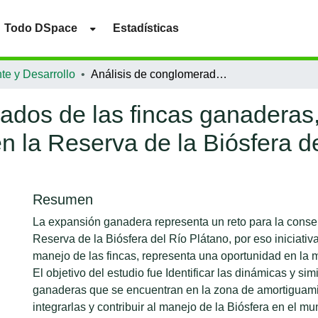
Todo DSpace
Estadísticas
te y Desarrollo
Análisis de conglomerados de las fincas ganaderas, integradas al proyecto Mi Biósfera en la Reserva de la Biósfera del Río Plátano, Olancho - Honduras
ados de las fincas ganaderas,
n la Reserva de la Biósfera d
Resumen
La expansión ganadera representa un reto para la conse
Reserva de la Biósfera del Río Plátano, por eso iniciativ
manejo de las fincas, representa una oportunidad en la m
El objetivo del estudio fue Identificar las dinámicas y sim
ganaderas que se encuentran en la zona de amortiguami
integrarlas y contribuir al manejo de la Biósfera en el m