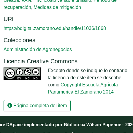
Oleada
,
VAN
,
TIR
,
Costo variable unitario
,
Período de
recuperación
,
Medidas de mitigación
URI
https://bdigital.zamorano.edu/handle/11036/1868
Colecciones
Administración de Agronegocios
Licencia Creative Commons
Excepto donde se indique lo contrario,
la licencia de este ítem se describe
como
Copyright Escuela Agrícola
Panamerica El Zamorano 2014
Página completa del ítem
re DSpace implementado por Biblioteca Wilson Popenoe · 202