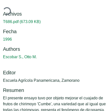
gando...
Archivos
T686.pdf
(673.09 KB)
Fecha
1996
Authors
Escobar S., Otto M.
Editor
Escuela Agrícola Panamericana, Zamorano
Resumen
El presente ensayo tuvo por objeto mejorar el cuajado de
frutos de chirimoyo 'Cumbe', una variedad que al igual que
todas las chirimoyas, presenta el fenómeno de dicogamia,