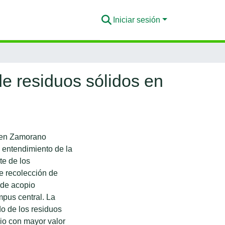
Iniciar sesión
de residuos sólidos en
s en Zamorano
l entendimiento de la
te de los
de recolección de
s de acopio
mpus central. La
do de los residuos
dio con mayor valor