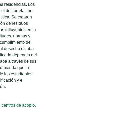
as residencias. Los
 el de correlación
gística. Se crearon
ción de residuos
ás influyentes en la
titudes, normas y
 cumplimiento de
rial desecho estaba
ificado dependía del
jaba a través de sus
comienda que la
de los estudiantes
ficación y el
ión.
i centros de acopio
,