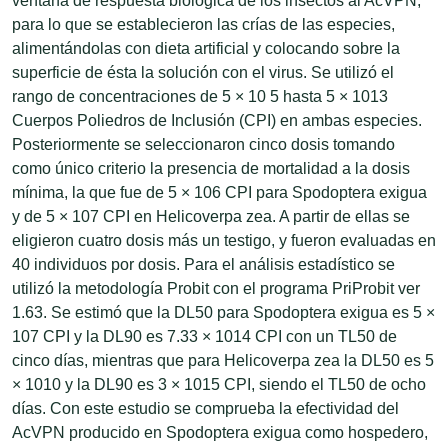
ventana de respuesta biológica de los insectos al AcVPN,
para lo que se establecieron las crías de las especies,
alimentándolas con dieta artificial y colocando sobre la
superficie de ésta la solución con el virus. Se utilizó el
rango de concentraciones de 5 × 10 5 hasta 5 × 1013
Cuerpos Poliedros de Inclusión (CPI) en ambas especies.
Posteriormente se seleccionaron cinco dosis tomando
como único criterio la presencia de mortalidad a la dosis
mínima, la que fue de 5 × 106 CPI para Spodoptera exigua
y de 5 × 107 CPI en Helicoverpa zea. A partir de ellas se
eligieron cuatro dosis más un testigo, y fueron evaluadas en
40 individuos por dosis. Para el análisis estadístico se
utilizó la metodología Probit con el programa PriProbit ver
1.63. Se estimó que la DL50 para Spodoptera exigua es 5 ×
107 CPI y la DL90 es 7.33 × 1014 CPI con un TL50 de
cinco días, mientras que para Helicoverpa zea la DL50 es 5
× 1010 y la DL90 es 3 × 1015 CPI, siendo el TL50 de ocho
días. Con este estudio se comprueba la efectividad del
AcVPN producido en Spodoptera exigua como hospedero,