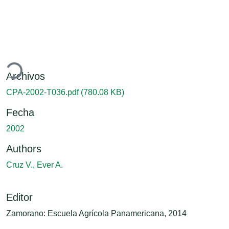
gando...
Archivos
CPA-2002-T036.pdf
(780.08 KB)
Fecha
2002
Authors
Cruz V., Ever A.
Editor
Zamorano: Escuela Agrícola Panamericana, 2014