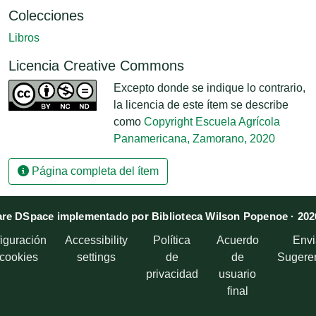
Colecciones
Libros
Licencia Creative Commons
Excepto donde se indique lo contrario,
la licencia de este ítem se describe
como
Copyright Escuela Agrícola
Panamericana, Zamorano, 2020
Página completa del ítem
re DSpace implementado por Biblioteca Wilson Popenoe · 202
iguración
Accessibility
Política
Acuerdo
Envi
 cookies
settings
de
de
Sugere
privacidad
usuario
final