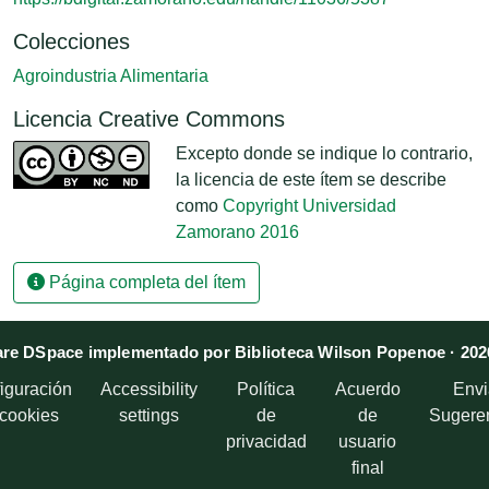
Colecciones
Agroindustria Alimentaria
Licencia Creative Commons
Excepto donde se indique lo contrario,
la licencia de este ítem se describe
como
Copyright Universidad
Zamorano 2016
Página completa del ítem
re DSpace implementado por Biblioteca Wilson Popenoe · 202
iguración
Accessibility
Política
Acuerdo
Envi
 cookies
settings
de
de
Sugere
privacidad
usuario
final