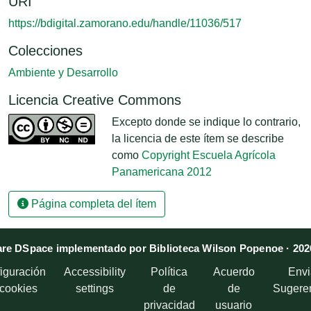
URI
https://bdigital.zamorano.edu/handle/11036/517
Colecciones
Ambiente y Desarrollo
Licencia Creative Commons
Excepto donde se indique lo contrario,
la licencia de este ítem se describe
como
Copyright Escuela Agrícola
Panamericana 2012
Página completa del ítem
re DSpace implementado por Biblioteca Wilson Popenoe · 202
iguración
Accessibility
Política
Acuerdo
Envi
 cookies
settings
de
de
Sugere
privacidad
usuario