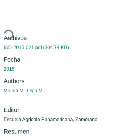
ando...
Archivos
IAD-2015-021.pdf
(304.74 KB)
Fecha
2015
Authors
Molina M,. Olga M
Editor
Escuela Agrícola Panamericana, Zamorano
Resumen