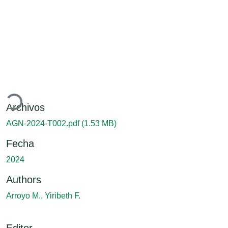
argando...
Archivos
AGN-2024-T002.pdf
(1.53 MB)
Fecha
2024
Authors
Arroyo M., Yiribeth F.
Editor