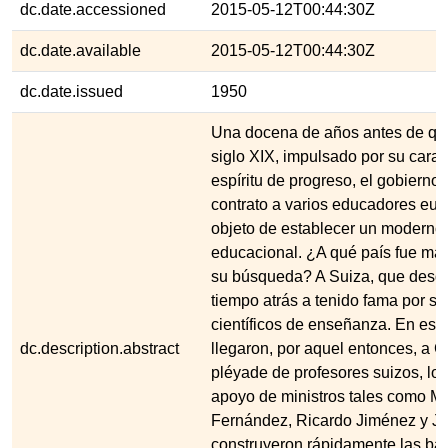
dc.date.accessioned
2015-05-12T00:44:30Z
dc.date.available
2015-05-12T00:44:30Z
dc.date.issued
1950
Una docena de años antes de que 
siglo XIX, impulsado por su caract
espíritu de progreso, el gobierno
contrato a varios educadores eur
objeto de establecer un moderno
educacional. ¿A qué país fue más 
su búsqueda? A Suiza, que des
tiempo atrás a tenido fama por s
científicos de enseñanza. En est
dc.description.abstract
llegaron, por aquel entonces, a 
pléyade de profesores suizos, los
apoyo de ministros tales como M
Fernández, Ricardo Jiménez y J. 
construyeron rápidamente las ba