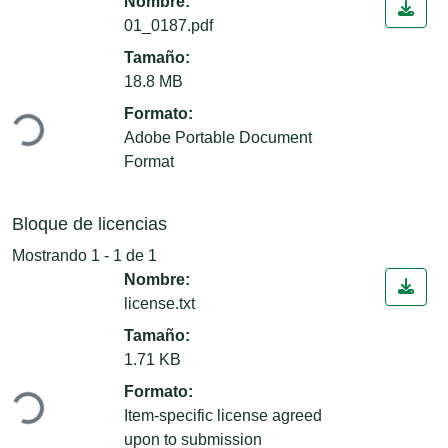
Nombre:
01_0187.pdf
Tamaño:
gando...
18.8 MB
Formato:
Adobe Portable Document
Format
Bloque de licencias
Mostrando
1 - 1 de 1
Nombre:
license.txt
Tamaño:
gando...
1.71 KB
Formato:
Item-specific license agreed
upon to submission