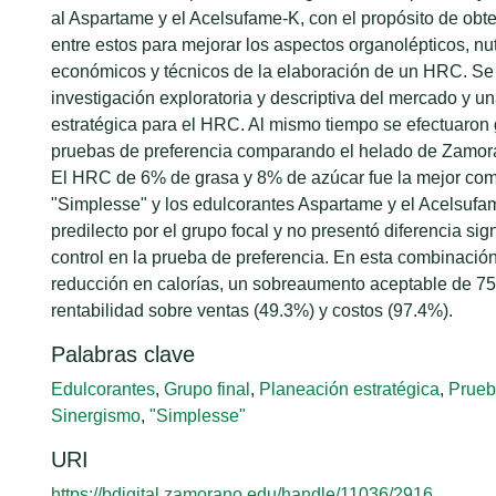
al Aspartame y el Acelsufame-K, con el propósito de obt
entre estos para mejorar los aspectos organolépticos, nut
económicos y técnicos de la elaboración de un HRC. Se 
investigación exploratoria y descriptiva del mercado y u
estratégica para el HRC. Al mismo tiempo se efectuaron 
pruebas de preferencia comparando el helado de Zamora
El HRC de 6% de grasa y 8% de azúcar fue la mejor com
"Simplesse" y los edulcorantes Aspartame y el Acelsufam
predilecto por el grupo focal y no presentó diferencia sign
control en la prueba de preferencia. En esta combinaci
reducción en calorías, un sobreaumento aceptable de 7
rentabilidad sobre ventas (49.3%) y costos (97.4%).
Palabras clave
Edulcorantes
,
Grupo final
,
Planeación estratégica
,
Prueb
Sinergismo
,
"Simplesse"
URI
https://bdigital.zamorano.edu/handle/11036/2916