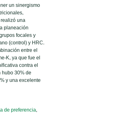
ener un sinergismo
ricionales,
realizó una
na planeación
grupos focales y
no (control) y HRC.
binación entre el
e-K, ya que fue el
ificativa contra el
ón hubo 30% de
5% y una excelente
a de preferencia
,