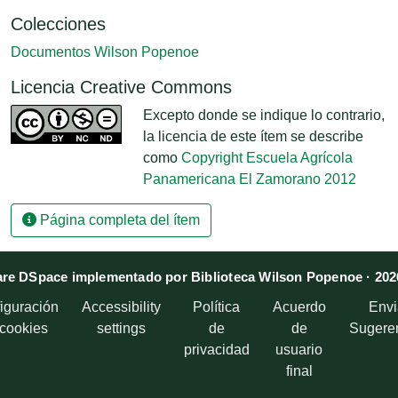
Colecciones
Documentos Wilson Popenoe
Licencia Creative Commons
Excepto donde se indique lo contrario,
la licencia de este ítem se describe
como
Copyright Escuela Agrícola
Panamericana El Zamorano 2012
Página completa del ítem
re DSpace implementado por Biblioteca Wilson Popenoe · 202
iguración
Accessibility
Política
Acuerdo
Envi
 cookies
settings
de
de
Sugere
privacidad
usuario
final