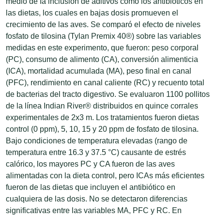
medio de Ia inclusión de aditivos como los antibióticos en
las dietas, los cuales en bajas dosis promueven el
crecimiento de las aves. Se comparó el efecto de niveles
fosfato de tilosina (Tylan Premix 40®) sobre las variables
medidas en este experimento, que fueron: peso corporal
(PC), consumo de alimento (CA), conversión alimenticia
(ICA), mortalidad acumulada (MA), peso final en canal
(PFC), rendimiento en canal caliente (RC) y recuento total
de bacterias del tracto digestivo. Se evaluaron 1100 pollitos
de la línea Indian River® distribuidos en quince corrales
experimentales de 2x3 m. Los tratamientos fueron dietas
control (0 ppm), 5, 10, 15 y 20 ppm de fosfato de tilosina.
Bajo condiciones de temperatura elevadas (rango de
temperatura entre 16.3 y 37.5 °C) causante de estrés
calórico, los mayores PC y CA fueron de las aves
alimentadas con la dieta control, pero ICAs más eficientes
fueron de las dietas que incluyen el antibiótico en
cualquiera de las dosis. No se detectaron diferencias
significativas entre las variables MA, PFC y RC. En