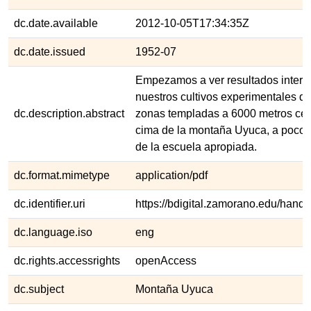
dc.date.available
2012-10-05T17:34:35Z
dc.date.issued
1952-07
Empezamos a ver resultados intere
nuestros cultivos experimentales de
dc.description.abstract
zonas templadas a 6000 metros cer
cima de la montaña Uyuca, a pocos
de la escuela apropiada.
dc.format.mimetype
application/pdf
dc.identifier.uri
https://bdigital.zamorano.edu/hand
dc.language.iso
eng
dc.rights.accessrights
openAccess
dc.subject
Montaña Uyuca