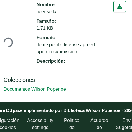
Nombre:
license.txt
Tamaño:
1.71 KB
Formato:
ndo...
Item-specific license agreed
upon to submission
Descripción:
Colecciones
Documentos Wilson Popenoe
re DSpace implementado por Biblioteca Wilson Popenoe · 202
iguración
Accessibility
Política
Acuerdo
Envi
 cookies
settings
de
de
Sugere