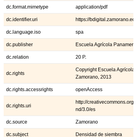
dc.format.mimetype
application/pdf
dc.identifier.uri
https://bdigital.zamorano.e
dc.language.iso
spa
dc.publisher
Escuela Agrícola Panameri
dc.relation
20 P.
Copyright Escuela Agrícola
dc.rights
Zamorano, 2013
dc.rights.accessrights
openAccess
http://creativecommons.org/l
dc.rights.uri
nd/3.0/es
dc.source
Zamorano
dc.subject
Densidad de siembra