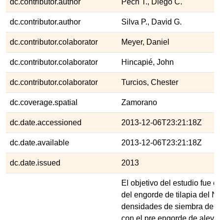
dc.contributor.author
Pech T., Diego C.
dc.contributor.author
Silva P., David G.
dc.contributor.colaborator
Meyer, Daniel
dc.contributor.colaborator
Hincapié, John
dc.contributor.colaborator
Turcios, Chester
dc.coverage.spatial
Zamorano
dc.date.accessioned
2013-12-06T23:21:18Z
dc.date.available
2013-12-06T23:21:18Z
dc.date.issued
2013
El objetivo del estudio fue e
del engorde de tilapia del N
densidades de siembra de 3
con el pre engorde de alevin