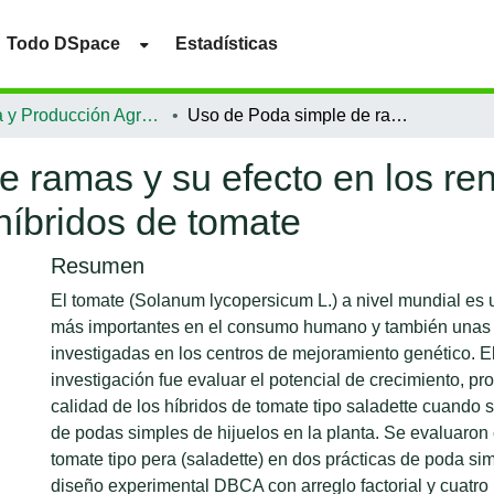
Todo DSpace
Estadísticas
Ciencia y Producción Agropecuaria
Uso de Poda simple de ramas y su efecto en los rendimientos y calidad poscosecha de cinco híbridos de tomate
 ramas y su efecto en los ren
híbridos de tomate
Resumen
El tomate (Solanum lycopersicum L.) a nivel mundial es u
más importantes en el consumo humano y también unas
investigadas en los centros de mejoramiento genético. El
investigación fue evaluar el potencial de crecimiento, pr
calidad de los híbridos de tomate tipo saladette cuando se
de podas simples de hijuelos en la planta. Se evaluaron 
tomate tipo pera (saladette) en dos prácticas de poda sim
diseño experimental DBCA con arreglo factorial y cuatro 