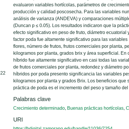
evaluaron variables hortícolas, parámetros de crecimiento
producción y calidad poscosecha. Para las variables num
análisis de varianza (ANDEVA) y comparaciones múltip
(Duncan p ≤ 0.05). Los resultados indicaron que la práct
efecto significativo en peso de fruto, diámetro ecuatorial y
factor poda fue altamente significativo para las variables
flores, número de frutos, frutos comerciales por planta, p
kilogramos por planta, grados brix y área superficial. En 
híbrido fue altamente significativo en casi todas las var
de frutos comerciales por planta, redondez y diámetro pol
022
híbridos por poda presento significancia las variables pe
kilogramos por planta y grados Brix. Los beneficios que 
práctica de poda es el incremento del peso y tamaño del 
Palabras clave
Crecimiento determinado
,
Buenas prácticas hortícolas
,
C
URI
https://bdigital.zamorano.edu/handle/11036/7254