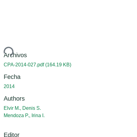
ndo...
Archivos
CPA-2014-027.pdf
(164.19 KB)
Fecha
2014
Authors
Elvir M., Denis S.
Mendoza P., Irina I.
Editor