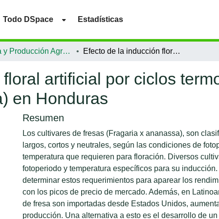
Todo DSpace
Estadísticas
Ciencia y Producción Agropecuaria
Efecto de la inducción floral artificial por ciclos termoinductivos en fresa (Fragaria x anannassa) en Honduras
floral artificial por ciclos ter
a) en Honduras
Resumen
Los cultivares de fresas (Fragaria x ananassa), son clasi
largos, cortos y neutrales, según las condiciones de foto
temperatura que requieren para floración. Diversos culti
fotoperiodo y temperatura específicos para su inducción
determinar estos requerimientos para aparear los rendimi
con los picos de precio de mercado. Además, en Latinoa
de fresa son importadas desde Estados Unidos, aumenta
producción. Una alternativa a esto es el desarrollo de un