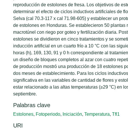
reproducción de estolones de fresa. Los objetivos de est
determinar el efecto de ciclos inductivos artificiales de fl
Selva (cal 70.3-117 x cal 71.98-605) y establecer un pro
de estolones en Honduras. Se establecieron 50 plantas
macrotúnel con riego por goteo y fertilización diaria. Pos
estolones se dividieron en cinco tratamientos y se somet
inducción artificial en un cuarto frío a 10 °C con las sigu
horas (h), 169, 130, 91 y 0 h correspondiente al tratamien
un diseño de bloques completos al azar con cuatro repeti
de producción mostró una producción de 18 estolones p
dos meses de establecimiento. Para los ciclos inductivos
significativa en las variables de cantidad de flores y est
estar relacionado a las altas temperaturas (≥29 °C) en l
septiembre.
Palabras clave
Estolones
,
Fotoperiodo
,
Iniciación
,
Temperatura
,
Tfl1
URI