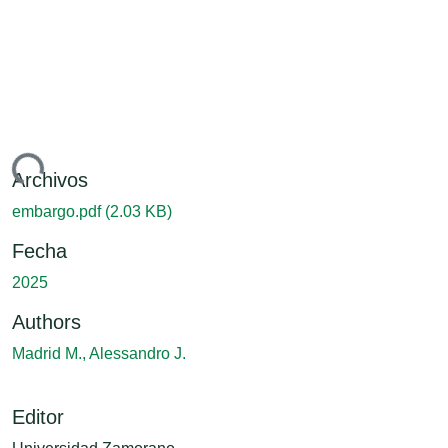
ndo...
Archivos
embargo.pdf
(2.03 KB)
Fecha
2025
Authors
Madrid M., Alessandro J.
Editor