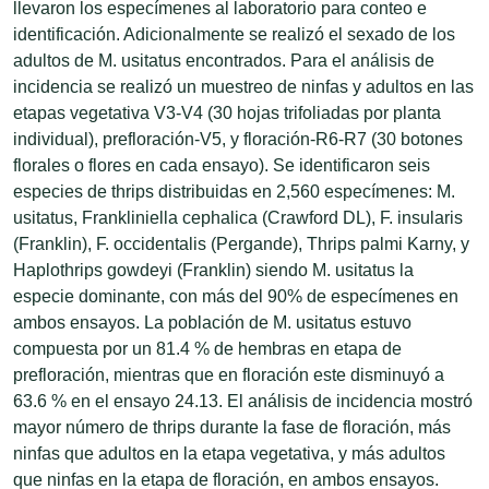
llevaron los especímenes al laboratorio para conteo e
identificación. Adicionalmente se realizó el sexado de los
adultos de M. usitatus encontrados. Para el análisis de
incidencia se realizó un muestreo de ninfas y adultos en las
etapas vegetativa V3-V4 (30 hojas trifoliadas por planta
individual), prefloración-V5, y floración-R6-R7 (30 botones
florales o flores en cada ensayo). Se identificaron seis
especies de thrips distribuidas en 2,560 especímenes: M.
usitatus, Frankliniella cephalica (Crawford DL), F. insularis
(Franklin), F. occidentalis (Pergande), Thrips palmi Karny, y
Haplothrips gowdeyi (Franklin) siendo M. usitatus la
especie dominante, con más del 90% de especímenes en
ambos ensayos. La población de M. usitatus estuvo
compuesta por un 81.4 % de hembras en etapa de
prefloración, mientras que en floración este disminuyó a
63.6 % en el ensayo 24.13. El análisis de incidencia mostró
mayor número de thrips durante la fase de floración, más
ninfas que adultos en la etapa vegetativa, y más adultos
que ninfas en la etapa de floración, en ambos ensayos.