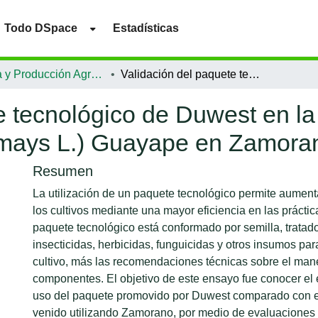
Todo DSpace
Estadísticas
Ciencia y Producción Agropecuaria
Validación del paquete tecnológico de Duwest en la producción de semilla de maíz (Zea mays L.) Guayape en Zamorano
e tecnológico de Duwest en l
 mays L.) Guayape en Zamora
Resumen
La utilización de un paquete tecnológico permite aument
los cultivos mediante una mayor eficiencia en las práctic
paquete tecnológico está conformado por semilla, tratado
insecticidas, herbicidas, funguicidas y otros insumos pa
cultivo, más las recomendaciones técnicas sobre el man
componentes. El objetivo de este ensayo fue conocer el e
uso del paquete promovido por Duwest comparado con el
venido utilizando Zamorano, por medio de evaluacione