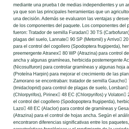
mediante una prueba t de medias independientes y un a
ya que son las principales herramientas que un agriculto
una decisión. Además se evaluaron las ventajas y desve
de los componentes del paquete. Los componentes del
fueron: Tratador de semilla Furadan 30 TS (Carbofuran)
plagas del suelo, Lannate 90 SP (Metomil) y Arrivo 20
para el control del cogollero (Spodoptera frugiperda), he
preemergente Atranex 80 WP (Atrazina) para control d
ancha y algunas gramíneas, herbicida postemergente 
(Nicosulfuron) para controlar gramíneas y algunas hoja
(Proteína Harpin) para mejorar el crecimiento de las pla
Zamorano se encontraban: tratador de semilla Gaucho
(Imidacloprid) para control de plagas de suelo, Lorsban
(Chlorpyrifos), Pirinex 48 EC (Chlorpyrifos) y Volaton
el control del cogollero (Spodopoptera frugiperda), herb
Lazo 48 EC (Alaclor) para control de gramíneas y Ge
(Atrazina) para el control de hojas ancha. Según el análi
encontraron diferencias significativas entre los paquetes,