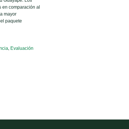
dad Guayape. Los
s en comparación al
na mayor
 el paquete
ncia
,
Evaluación