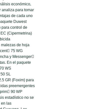
nálisis económico,
r analiza para tomar
ntajas de cada uno
 paquete Duwest
 para control de
 EC (Cipermetrina)
rbicida
e malezas de hoja
Accent 75 WG
 ancha y Messenger
ntas. En el paquete
 70 WS
 50 SL
 2.5 GR (Foxim) para
icidas preemergentes
saprim 90 WP
sis estadístico no se
 en las