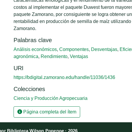
características fenológicas y el rendimiento de la varie
costos al implementar el paquete Duwest fueron mayore
paquete Zamorano, por consiguiente se logra obtener u
rentabilidad en producción de semilla de maíz utilizando
Zamorano.
Palabras clave
Análisis económicos
,
Componentes
,
Desventajas
,
Eficie
agronómica
,
Rendimiento
,
Ventajas
URI
https://bdigital.zamorano.edu/handle/11036/1436
Colecciones
Ciencia y Producción Agropecuaria
Página completa del ítem
or Biblioteca Wilson Popenoe · 2026