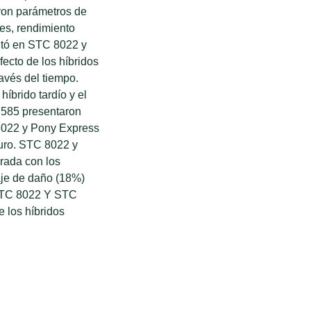
aron parámetros de
es, rendimiento
sentó en STC 8022 y
ecto de los híbridos
avés del tiempo.
íbrido tardío y el
 7585 presentaron
 8022 y Pony Express
curo. STC 8022 y
rada con los
aje de daño (18%)
 STC 8022 Y STC
e los híbridos