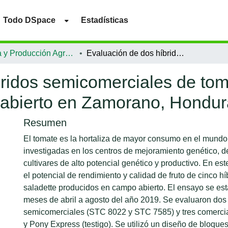
Todo DSpace
Estadísticas
Ciencia y Producción Agropecuaria
Evaluación de dos híbridos semicomerciales de tomate saladette producidos en campo abierto en Zamorano, Honduras
ridos semicomerciales de tom
abierto en Zamorano, Hondur
Resumen
El tomate es la hortaliza de mayor consumo en el mundo
investigadas en los centros de mejoramiento genético, d
cultivares de alto potencial genético y productivo. En es
el potencial de rendimiento y calidad de fruto de cinco h
saladette producidos en campo abierto. El ensayo se est
meses de abril a agosto del año 2019. Se evaluaron dos 
semicomerciales (STC 8022 y STC 7585) y tres comerci
y Pony Express (testigo). Se utilizó un diseño de bloqu