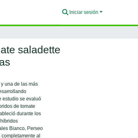
Iniciar sesión
ate saladette
as
 y una de las más
esarrollando
te estudio se evaluó
íbridos de tomate
ableció durante los
híbridos
ales Bianco, Perseo
es completamente al