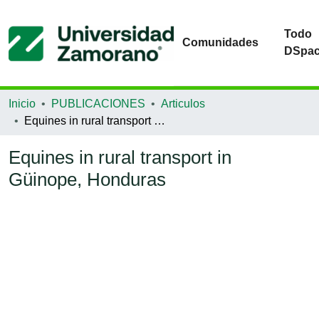
Todo
Comunidades
DSpa
Inicio
PUBLICACIONES
Articulos
Equines in rural transport in Güinope, Honduras
Equines in rural transport in
Güinope, Honduras
gando...