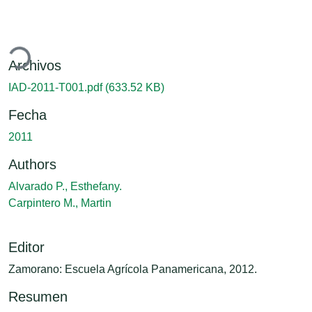
argando...
Archivos
IAD-2011-T001.pdf
(633.52 KB)
Fecha
2011
Authors
Alvarado P., Esthefany.
Carpintero M., Martin
Editor
Zamorano: Escuela Agrícola Panamericana, 2012.
Resumen