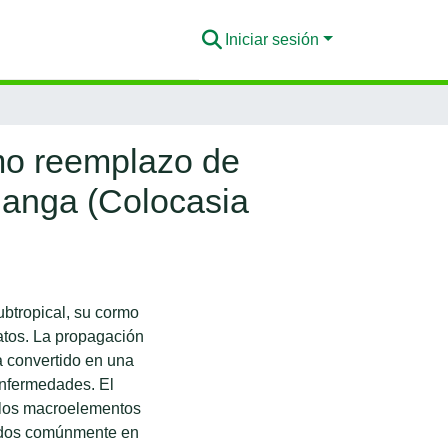
Iniciar sesión
omo reemplazo de
alanga (Colocasia
ubtropical, su cormo
ratos. La propagación
ha convertido en una
 enfermedades. El
ir los macroelementos
didos comúnmente en