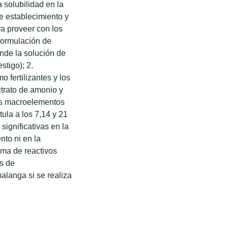
a solubilidad en la
e establecimiento y
ra proveer con los
 formulación de
nde la solución de
stigo); 2.
o fertilizantes y los
itrato de amonio y
res macroelementos
tula a los 7,14 y 21
significativas en la
nto ni en la
orma de reactivos
as de
malanga si se realiza