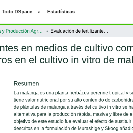
Todo DSpace
Estadísticas
Ciencia y Producción Agropecuaria
Evaluación de fertilizantes en medios de cultivo como reemplazo de reactivos químicos puros en el cultivo in vitro de malanga (Colocasia esculenta (L.) Schott)
zantes en medios de cultivo c
os en el cultivo in vitro de m
Resumen
La malanga es una planta herbácea perenne tropical y s
tiene valor nutricional por su alto contenido de carbohid
de plántulas de malanga a través del cultivo in vitro se 
alternativa para la producción rápida, masiva y libre de
objetivo de este estudio fue evaluar el efecto de sustitu
descritos en la formulación de Murashige y Skoog aña