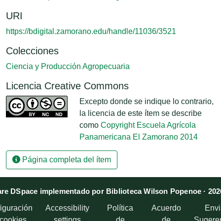
URI
https://bdigital.zamorano.edu/handle/11036/3521
Colecciones
Ciencia y Producción Agropecuaria
Licencia Creative Commons
Excepto donde se indique lo contrario,
la licencia de este ítem se describe
como
Copyright Escuela Agrícola
Panamericana El Zamorano 2014
Página completa del ítem
re DSpace implementado por Biblioteca Wilson Popenoe · 202
iguración
Accessibility
Política
Acuerdo
Envi
 cookies
settings
de
de
Sugere