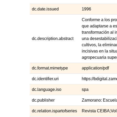
dc.date.issued
1996
Conforme a los pro
que adaptarse a est
transformación al 
dc.description.abstract
una desestabilizac
cultivos, la elimi
incisivas en la sit
agropecuaria super
dc.format.mimetype
application/pdf
dc.identifier.uri
https://bdigital.z
dc.language.iso
spa
dc.publisher
Zamorano: Escuela
dc.relation.ispartofseries
Revista CEIBA;Vol.