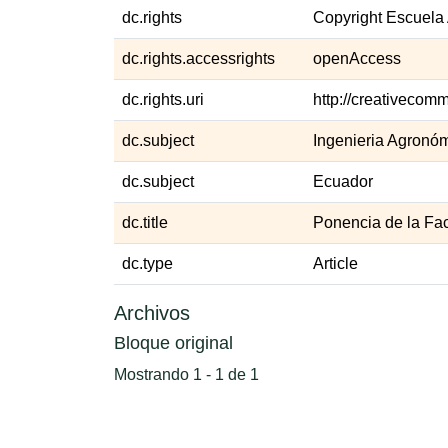
dc.rights
Copyright Escuela
dc.rights.accessrights
openAccess
dc.rights.uri
http://creativecom
dc.subject
Ingenieria Agronó
dc.subject
Ecuador
dc.title
Ponencia de la Fa
dc.type
Article
Archivos
Bloque original
Mostrando
1 - 1 de 1