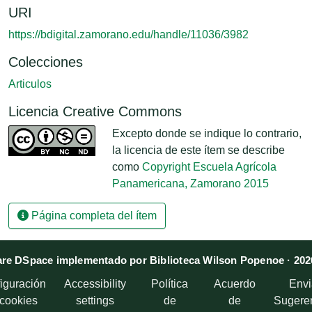
URI
https://bdigital.zamorano.edu/handle/11036/3982
Colecciones
Articulos
Licencia Creative Commons
Excepto donde se indique lo contrario,
la licencia de este ítem se describe
como
Copyright Escuela Agrícola
Panamericana, Zamorano 2015
Página completa del ítem
re DSpace implementado por Biblioteca Wilson Popenoe · 202
iguración
Accessibility
Política
Acuerdo
Envi
 cookies
settings
de
de
Sugere