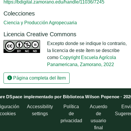
https://bdigital.zamorano.edu/handle/11036/7245
Colecciones
Ciencia y Producción Agropecuaria
Licencia Creative Commons
Excepto donde se indique lo contrario,
la licencia de este ítem se describe
como
Copyright Escuela Agrícola
Panamericana, Zamorano, 2022
Página completa del ítem
re DSpace implementado por Biblioteca Wilson Popenoe · 202
iguración
Accessibility
Política
Acuerdo
Envi
 cookies
settings
de
de
Sugere
privacidad
usuario
final