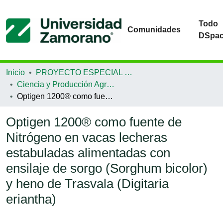
Todo
Comunidades
DSpa
Inicio
PROYECTO ESPECIAL DE GRADUACIÓN
Ciencia y Producción Agropecuaria
Optigen 1200® como fuente de Nitrógeno en vacas lecheras estabuladas alimentadas con ensilaje de sorgo (Sorghum bicolor) y heno de Trasvala (Digitaria eriantha)
Optigen 1200® como fuente de
Nitrógeno en vacas lecheras
estabuladas alimentadas con
ensilaje de sorgo (Sorghum bicolor)
y heno de Trasvala (Digitaria
eriantha)